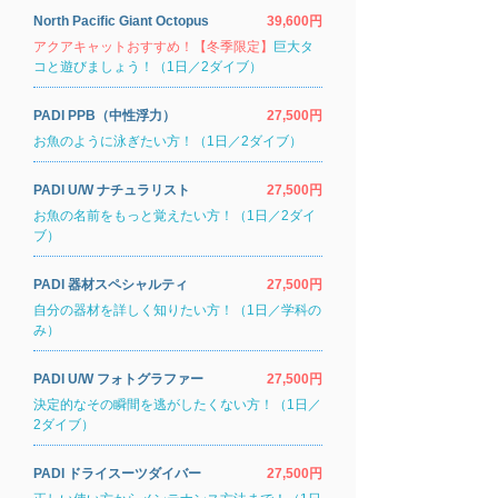
North Pacific Giant Octopus
39,600円
アクアキャットおすすめ！【冬季限定】
巨大タ
コと遊びましょう！（1日／2ダイブ）
PADI PPB（中性浮力）
27,500円
お魚のように泳ぎたい方！（1日／2ダイブ）
PADI U/W ナチュラリスト
27,500円
お魚の名前をもっと覚えたい方！（1日／2ダイ
ブ）
PADI 器材スペシャルティ
27,500円
自分の器材を詳しく知りたい方！（1日／学科の
み）
PADI U/W フォトグラファー
27,500円
決定的なその瞬間を逃がしたくない方！（1日／
2ダイブ）
PADI ドライスーツダイバー
27,500円