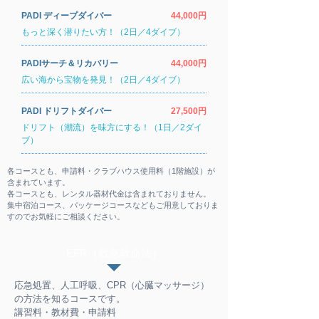
PADI ディープダイバー
44,000円
もっと深く潜りたい方！（2日／4ダイブ）
PADIサーチ＆リカバリー
44,000円
広い海から宝物を発見！（2日／4ダイブ）
PADI ドリフトダイバー
27,500円
ドリフト（潮流）を味方にする！（1日／2ダイ
ブ）
各コースとも、申請料・クラブハウス使用料（1階施設）が
含まれています。
各コースとも、レンタル器材代金は含まれておりません。
集中宿泊コース、パッケージコースなどもご用意しておりま
すのでお気軽にご相談ください。
EFR（救急救命法）
応急処置、人工呼吸、CPR（心臓マッサージ）
の方法を知るコースです。
講習料・教材費・申請料