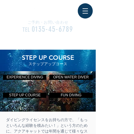
ご予約・お問い合わせ
0135-45-6789
TEL
CONTACT
STEP UP COURSE
ステップアップコース
EXPERIENCE DIVING
OPEN WATER DIVER
STEP UP COURSE
FUN DIVING
ダイビングライセンスをお持ちの方で、「もっ
といろんな経験を積みたい！」という方のため
に、アクアキャットでは年間を通じて様々なス